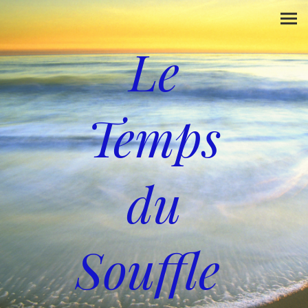
Le
Temps
du
Souffle